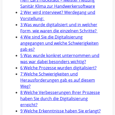
Herr Lars Hückstädt – Meister Heizung
Sanitär Klima zur Handwerkersoftware
2 Wer wird interviewt? Werdegang und
Vorstellung:
3 Was wurde digitalisiert und in welcher
Form, wie waren die einzelnen Schritte?
4 Wie sind Sie die Digitalisierung
angegangen und welche Schwierigkeiten
gab es?
5 Was wurde konkret unternommen und
was war dabei besonders wichtig?
6 Welche Prozesse wurden digitalisiert?
7 Welche Schwierigkeiten und
Herausforderungen gab es auf diesem
Weg?
8 Welche Verbesserungen Ihrer Prozesse
haben Sie durch die Digitalisierung
erreicht?
9 Welche Erkenntnisse haben Sie erlangt?