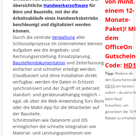
von mind.
übersichtliche
Handwerkersoftware
für
einem 12-
Büro und Baustelle, mit der die
Arbeitsabläufe eines Handwerksbetriebs
Monate-
beschleunigt und digitalisiert werden
Paket)! Mi
können.
dem
Durch die zentrale
Verwaltung
aller
Schlüsselprozesse im Unternehmen können
OfficeOn
Aufgaben wie die Angebots- und
Gutschein
Rechnungserstellung, Einsatzplanung,
Baustellendokumentation
und Zeiterfassung
Code:
HD1
einfacher und schneller erledigt werden.
Tipp:
Notiere dir
Cloudbasiert und ohne Installation direkt
den Gutscheincod
verfügbar, werden die Daten in Echtzeit
HD10
am besten
synchronisiert und der Zugriff ist jederzeit
sofort – du wirst i
standort- und geräteunabhängig möglich –
beim Kauf
egal, ob über die Web-Anwendung fürs Büro
brauchen, um
oder die Mobil-App für die Mitarbeiter auf
garantiert die 10 
der Baustelle.
Rabatt zu erhalten
Schnittstellen wie Datanorm und IDS
ermöglichen die schnelle Integration von
Material- und Leistungspositionen von