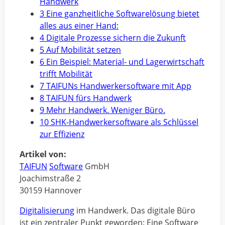
Handwerk
3 Eine ganzheitliche Softwarelösung bietet
alles aus einer Hand:
4 Digitale Prozesse sichern die Zukunft
5 Auf Mobilität setzen
6 Ein Beispiel: Material- und Lagerwirtschaft
trifft Mobilität
7 TAIFUNs Handwerkersoftware mit App
8 TAIFUN fürs Handwerk
9 Mehr Handwerk. Weniger Büro.
10 SHK-Handwerkersoftware als Schlüssel
zur Effizienz
Artikel von:
TAIFUN
Software
GmbH
Joachimstraße 2
30159 Hannover
Digitalisierung
im Handwerk. Das digitale Büro
ist ein zentraler Punkt geworden: Eine Software