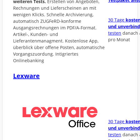
Testpaket ans
weiteren Tests.
Erstellen von Angeboten,
Rechnungen und Lieferscheinen an mit
wenigen Klicks. Schnelle Archivierung,
30 Tage
kosten
automatisch ZUGFeRD-konforme
und unverbind
Ausgangsrechnungen im PDF/A-Format.
testen
danach 
Artikel-, Kunden- und
pro Monat
Lieferantenmanagment. Kostenlose App,
überblick über offene Posten, automatische
Vorgangszuordung. Intigriertes
Onlinebanking
Lexware
30 Tage
kosten
und unverbind
testen
danach 