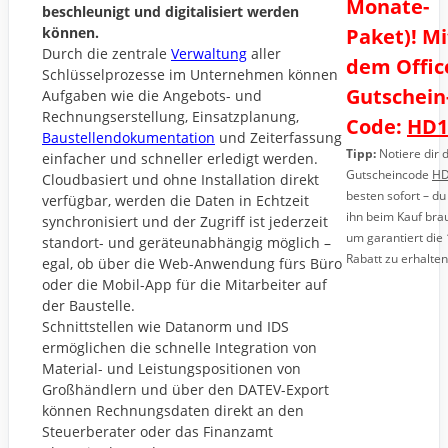
Monate-
beschleunigt und digitalisiert werden
können.
Paket)! Mi
Durch die zentrale
Verwaltung
aller
dem Offi
Schlüsselprozesse im Unternehmen können
Gutschein
Aufgaben wie die Angebots- und
Rechnungserstellung, Einsatzplanung,
Code:
HD1
Baustellendokumentation
und Zeiterfassung
Tipp:
Notiere dir 
einfacher und schneller erledigt werden.
Gutscheincode
HD
Cloudbasiert und ohne Installation direkt
besten sofort – du
verfügbar, werden die Daten in Echtzeit
ihn beim Kauf bra
synchronisiert und der Zugriff ist jederzeit
um garantiert die
standort- und geräteunabhängig möglich –
Rabatt zu erhalten
egal, ob über die Web-Anwendung fürs Büro
oder die Mobil-App für die Mitarbeiter auf
der Baustelle.
Schnittstellen wie Datanorm und IDS
ermöglichen die schnelle Integration von
Material- und Leistungspositionen von
Großhändlern und über den DATEV-Export
können Rechnungsdaten direkt an den
Steuerberater oder das Finanzamt